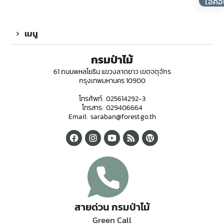
เมนู
กรมป่าไม้
61 ถนนพหลโยธิน แขวงลาดยาว เขตจตุจักร
กรุงเทพมหานคร 10900
โทรศัพท์: 025614292-3
โทรสาร: 029406664
Email: saraban@forest.go.th
สายด่วน กรมป่าไม้
Green Call