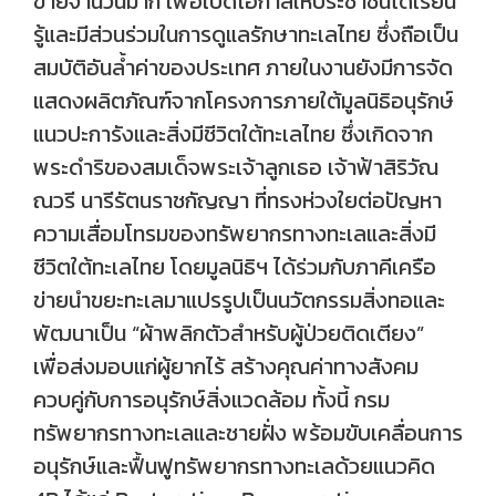
ข่ายจำนวนมาก เพื่อเปิดโอกาสให้ประชาชนได้เรียน
รู้และมีส่วนร่วมในการดูแลรักษาทะเลไทย ซึ่งถือเป็น
สมบัติอันล้ำค่าของประเทศ ภายในงานยังมีการจัด
แสดงผลิตภัณฑ์จากโครงการภายใต้มูลนิธิอนุรักษ์
แนวปะการังและสิ่งมีชีวิตใต้ทะเลไทย ซึ่งเกิดจาก
พระดำริของสมเด็จพระเจ้าลูกเธอ เจ้าฟ้าสิริวัณ
ณวรี นารีรัตนราชกัญญา ที่ทรงห่วงใยต่อปัญหา
ความเสื่อมโทรมของทรัพยากรทางทะเลและสิ่งมี
ชีวิตใต้ทะเลไทย โดยมูลนิธิฯ ได้ร่วมกับภาคีเครือ
ข่ายนำขยะทะเลมาแปรรูปเป็นนวัตกรรมสิ่งทอและ
พัฒนาเป็น “ผ้าพลิกตัวสำหรับผู้ป่วยติดเตียง”
เพื่อส่งมอบแก่ผู้ยากไร้ สร้างคุณค่าทางสังคม
ควบคู่กับการอนุรักษ์สิ่งแวดล้อม ทั้งนี้ กรม
ทรัพยากรทางทะเลและชายฝั่ง พร้อมขับเคลื่อนการ
อนุรักษ์และฟื้นฟูทรัพยากรทางทะเลด้วยแนวคิด