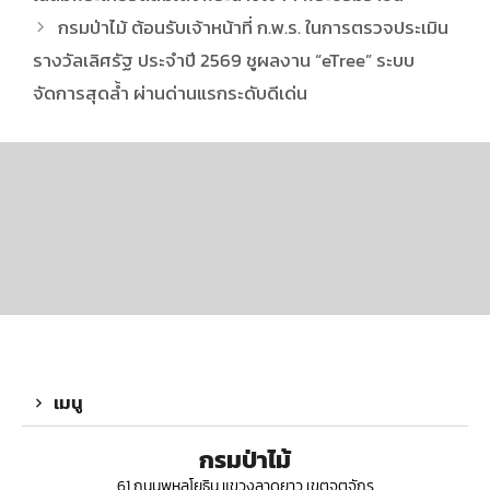
กรมป่าไม้ ต้อนรับเจ้าหน้าที่ ก.พ.ร. ในการตรวจประเมิน
รางวัลเลิศรัฐ ประจำปี 2569 ชูผลงาน “eTree” ระบบ
จัดการสุดล้ำ ผ่านด่านแรกระดับดีเด่น
เมนู
กรมป่าไม้
61 ถนนพหลโยธิน แขวงลาดยาว เขตจตุจักร