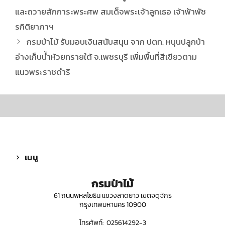
และถวายสักการะพระศพ สมเด็จพระเจ้าลูกเธอ เจ้าฟ้าพัช
รกิติยาภาฯ
กรมป่าไม้ รับมอบเงินสนับสนุน จาก ปตท. หนุนปลูกป่า
อ่างเก็บน้ำห้วยทรายใต้ จ.เพชรบุรี เพิ่มพื้นที่สีเขียวตาม
แนวพระราชดำริ
เมนู
กรมป่าไม้
61 ถนนพหลโยธิน แขวงลาดยาว เขตจตุจักร
กรุงเทพมหานคร 10900
โทรศัพท์: 025614292-3