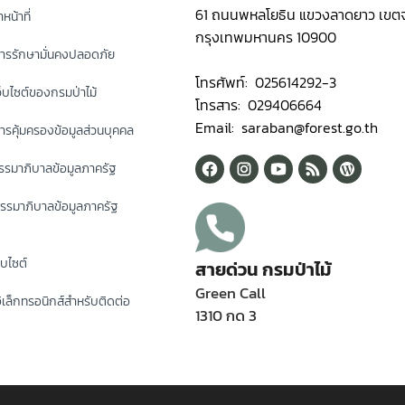
61 ถนนพหลโยธิน แขวงลาดยาว เขตจ
หน้าที่
กรุงเทพมหานคร 10900
ารรักษามั่นคงปลอดภัย
โทรศัพท์: 025614292-3
็บไซต์ของกรมป่าไม้
โทรสาร: 029406664
Email: saraban@forest.go.th
รคุ้มครองข้อมูลส่วนบุคคล
รมาภิบาลข้อมูลภาครัฐ
รรมาภิบาลข้อมูลภาครัฐ
็บไซต์
สายด่วน กรมป่าไม้
Green Call
ิเล็กทรอนิกส์สำหรับติดต่อ
1310 กด 3