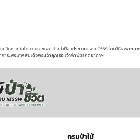
นวิเคราะห์นโยบายและแผน ประจำปีงบประมาณ พ.ศ. 2569 โดยวิธีเฉพาะเจาะจ
กการะพระศพ สมเด็จพระเจ้าลูกเธอ เจ้าฟ้าพัชรกิติยาภาฯ
กรมป่าไม้