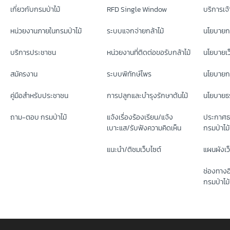
เกี่ยวกับกรมป่าไม้
RFD Single Window
บริการเจ้า
หน่วยงานภายในกรมป่าไม้
ระบบแจกจ่ายกล้าไม้
นโยบายก
บริการประชาชน
หน่วยงานที่ติดต่อขอรับกล้าไม้
นโยบายเว
สมัครงาน
ระบบพิทักษ์ไพร
นโยบายกา
คู่มือสำหรับประชาชน
การปลูกและบำรุงรักษาต้นไม้
นโยบายธร
ถาม-ตอบ กรมป่าไม้
แจ้งเรื่องร้องเรียน/แจ้ง
ประกาศธ
เบาะแส/รับฟังความคิดเห็น
กรมป่าไม้
แนะนำ/ติชมเว็บไซต์
แผนผังเว
ช่องทางอ
กรมป่าไม้