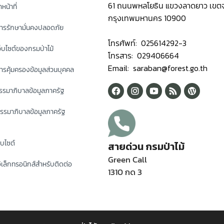
61 ถนนพหลโยธิน แขวงลาดยาว เขตจ
หน้าที่
กรุงเทพมหานคร 10900
ารรักษามั่นคงปลอดภัย
โทรศัพท์: 025614292-3
็บไซต์ของกรมป่าไม้
โทรสาร: 029406664
Email: saraban@forest.go.th
รคุ้มครองข้อมูลส่วนบุคคล
รมาภิบาลข้อมูลภาครัฐ
รรมาภิบาลข้อมูลภาครัฐ
็บไซต์
สายด่วน กรมป่าไม้
Green Call
ิเล็กทรอนิกส์สำหรับติดต่อ
1310 กด 3