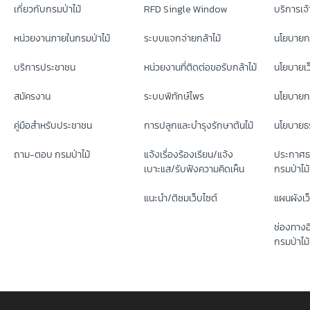
เกี่ยวกับกรมป่าไม้
RFD Single Window
บริการเจ้า
หน่วยงานภายในกรมป่าไม้
ระบบแจกจ่ายกล้าไม้
นโยบายก
บริการประชาชน
หน่วยงานที่ติดต่อขอรับกล้าไม้
นโยบายเว
สมัครงาน
ระบบพิทักษ์ไพร
นโยบายกา
คู่มือสำหรับประชาชน
การปลูกและบำรุงรักษาต้นไม้
นโยบายธร
ถาม-ตอบ กรมป่าไม้
แจ้งเรื่องร้องเรียน/แจ้ง
ประกาศธ
เบาะแส/รับฟังความคิดเห็น
กรมป่าไม้
แนะนำ/ติชมเว็บไซต์
แผนผังเว
ช่องทางอ
กรมป่าไม้