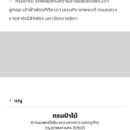
กรมป่าไม้ จัดพิธีแสดงความอาลัยสมเด็จพระเจ้า
ลูกเธอ เจ้าฟ้าพัชรกิติยาภา นเรนทิราเทพยวดี กรมหลวง
ราชสาริณีสิริพัชร มหาวัชรราชธิดา
เมนู
กรมป่าไม้
61 ถนนพหลโยธิน แขวงลาดยาว เขตจตุจักร
กรุงเทพมหานคร 10900