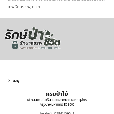
เทพรัตนราชสุดา ฯ
เมนู
กรมป่าไม้
61 ถนนพหลโยธิน แขวงลาดยาว เขตจตุจักร
กรุงเทพมหานคร 10900
โทรศัพท์: 025614292-3