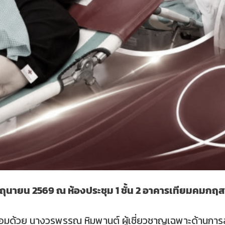
 มิถุนายน 2569 ณ ห้องประชุม 1 ชั้น 2 อาคารเทียมคมกฤส
อมด้วย นางวรพรรณ หิมพานต์ ผู้เชี่ยวชาญเฉพาะด้านการส่ง