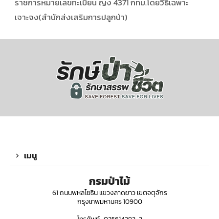
ราชการหมายเลขทะเบียน ญง 4371 กทม.โดยวิธีเฉพาะ
เจาะจง(สำนักส่งเสริมการปลูกป่า)
เมนู
กรมป่าไม้
61 ถนนพหลโยธิน แขวงลาดยาว เขตจตุจักร
กรุงเทพมหานคร 10900