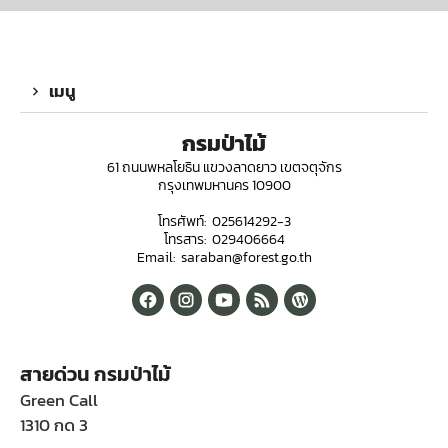
เมนู
กรมป่าไม้
61 ถนนพหลโยธิน แขวงลาดยาว เขตจตุจักร
กรุงเทพมหานคร 10900
โทรศัพท์: 025614292-3
โทรสาร: 029406664
Email: saraban@forest.go.th
สายด่วน กรมป่าไม้
Green Call
1310 กด 3