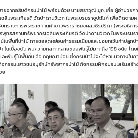
ายจากอธิบดีกรมป่าไม้ พร้อมด้วย นายสราวุฒิ บุญเกื้อ ผู้อำนวยกา
พระเกียรติ วัดป่าดานวิเวก ในพระบรมราชูปถัมภ์ เพื่อติดตามผล
ด้รับทราบการพระราชทานผ้าขาวพระราชมงคลวชิรปรีดา (พระอธิการ
รพุทธสถานทรัพยากรเฉลิมพระเกียรติ วัดป่าดานวิเวก ในพระบรมราชู
์ในพื้นที่ป่าไม้ การขอลดหย่อนค่าธรรมเนียมและขอยกเว้นค่าปลูกป
บื้องต้น พบความหลากหลายของพันธุ์ไม้มากถึง 198 ชนิด โดยมีพันธุ์
อง และพันธุ์ไม้พื้นถิ่น คือ กฤษณาน้อย ซึ่งกรมป่าไม้จะได้หาแนวทางใน
 จัดกิจกรรมเยาวชนอนุรักษ์ทรัพยากรป่าไม้ กิจกรรมฝึกอบรมเสริมสร้า
้วย