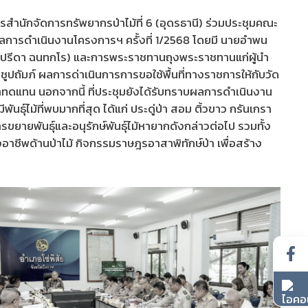
รสำนักจัดการทรัพยากรป่าไม้ที่ 6 (อุดรธานี) ร่วมประชุมคณะ
การดําเนินงานโครงการฯ ครั้งที่ 1/2568 โดยมี นายอำพน
ปรีดา ฉนทกโร) และการพระราชทานถุงพระราชทานแก่ผู้นํา
ปถัมภ์ ผลการด่าเนินการการขอใช้พื้นที่ทางราชการให้กับวัด
่าทดแทน นอกจากนี้ ที่ประชุมยังได้รับทราบผลการดำเนินงาน
ไม้ที่พบมากที่สุด ได้แก่ ประดู่ป่า สอม ติ้วขาว กรันเกรา
การขยายพันธุ์และอนุรักษ์พันธุ์ไม้หายากดังกล่าวต่อไป รวมทั้ง
งอาชีพด้านป่าไม้ กิจกรรมราษฎรอาสาพิทักษ์ป่า เพื่อสร้าง