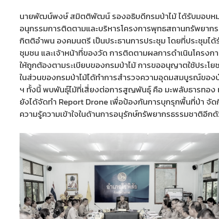
นายพัฒน์พงษ์ สมิตติพัฒน์ รองอธิบดีกรมป่าไม้ ได้รับมอบหม
อนุกรรมการติดตามและบริหารโครงการพุทธสถานทรัพยากรเฉลิม
กิตติอำพน องคมนตรี เป็นประธานการประชุม โดยที่ประชุมไ
ชุมชน และเจ้าหน้าที่ของวัด การติดตามผลการดําเนินโครงกา
ให้ถูกต้องตามระเบียบของกรมป่าไม้ การขออนุญาตใช้ประโยชน
ในส่วนของกรมป่าไม้ได้ทำการสำรวจความอุดมสมบูรณ์ของป่า ในเ
ฯ ทั้งนี้ พบพันธุ์ไม้ที่เสี่ยงต่อการสูญพันธุ์ คือ มะพลับธารท
ยังได้จัดทํา Report Drone เพื่อป้องกันการบุกรุกพื้นที่ป่า
ความรู้ความเข้าใจในด้านการอนุรักษ์ทรัพยากรธรรมชาติอีกด