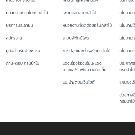
เกี่ยวกับกรมป่าไม้
RFD Single Window
บริการเจ้า
หน่วยงานภายในกรมป่าไม้
ระบบแจกจ่ายกล้าไม้
นโยบายก
บริการประชาชน
หน่วยงานที่ติดต่อขอรับกล้าไม้
นโยบายเว
สมัครงาน
ระบบพิทักษ์ไพร
นโยบายกา
คู่มือสำหรับประชาชน
การปลูกและบำรุงรักษาต้นไม้
นโยบายธร
ถาม-ตอบ กรมป่าไม้
แจ้งเรื่องร้องเรียน/แจ้ง
ประกาศธ
เบาะแส/รับฟังความคิดเห็น
กรมป่าไม้
แนะนำ/ติชมเว็บไซต์
แผนผังเว
ช่องทางอ
กรมป่าไม้