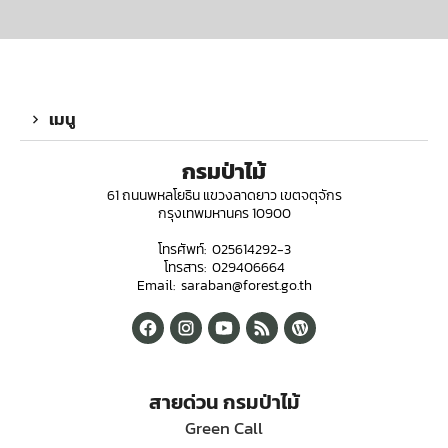
เมนู
กรมป่าไม้
61 ถนนพหลโยธิน แขวงลาดยาว เขตจตุจักร
กรุงเทพมหานคร 10900
โทรศัพท์: 025614292-3
โทรสาร: 029406664
Email: saraban@forest.go.th
สายด่วน กรมป่าไม้
Green Call