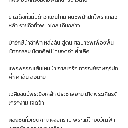
ธ เสด็จทั่วถิ่นด้าว แดนไทย คืนชีพป่าปกไพร แหล่ง
หล้า ราชกิจทั่วพนาไกล เกินกล่าว
ป่ารักษ์น้ำฉ่ำฟ้า หลั่งล้น สู่ดิน ศิลปาชีพเฟื่องฟื้น
หัตถกรรม หัตถศิลป์ไทยจดจำ ล้ำเลิศ
แพรพรรณเส้นไหมนำ กาลเกริก การุณย์ราษฎร์ปก
ค้ำ ค่าล้น ลือนาม
เฉลิมชนม์พระมิ่งเกล้า ประชาสยาม เทิดพระเกียรติ
เกริกงาม เจิดจ้า
ผองชนทั่วเขตคาม ผจงกราบ พระแม่ไทยขวัญฟ้า