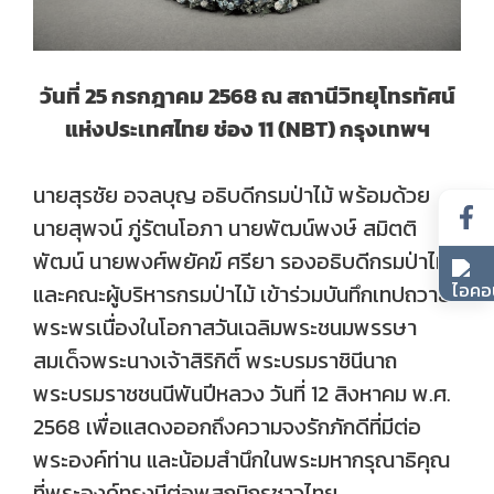
วันที่ 25 กรกฎาคม 2568 ณ สถานีวิทยุโทรทัศน์
แห่งประเทศไทย ช่อง 11 (NBT) กรุงเทพฯ
นายสุรชัย อจลบุญ อธิบดีกรมป่าไม้ พร้อมด้วย
นายสุพจน์ ภู่รัตนโอภา นายพัฒน์พงษ์ สมิตติ
พัฒน์ นายพงศ์พยัคฆ์ ศรียา รองอธิบดีกรมป่าไม้
และคณะผู้บริหารกรมป่าไม้ เข้าร่วมบันทึกเทปถวาย
พระพรเนื่องในโอกาสวันเฉลิมพระชนมพรรษา
สมเด็จพระนางเจ้าสิริกิติ์ พระบรมราชินีนาถ
พระบรมราชชนนีพันปีหลวง วันที่ 12 สิงหาคม พ.ศ.
2568 เพื่อแสดงออกถึงความจงรักภักดีที่มีต่อ
พระองค์ท่าน และน้อมสำนึกในพระมหากรุณาธิคุณ
ที่พระองค์ทรงมีต่อพสกนิกรชาวไทย