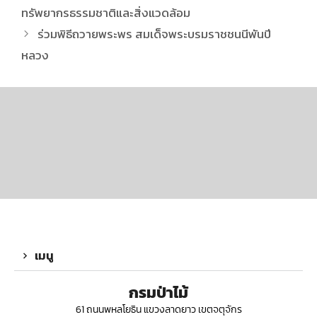
ทรัพยากรธรรมชาติและสิ่งแวดล้อม
ร่วมพิธีถวายพระพร สมเด็จพระบรมราชชนนีพันปี
หลวง
เมนู
กรมป่าไม้
61 ถนนพหลโยธิน แขวงลาดยาว เขตจตุจักร