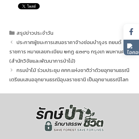
สรุปข่าวประจำวัน
ประกาศผู้ชนะการเสนอราคาจ้างซ่อมบำรุงร ถยนต์
ราชการ หมายเลขทะเบียน ๒กฏ ๕๓๙๑ กรุงเท พมหานคร
(สำนักวิจัยและพัฒนาการป่าไม้)
กรมป่าไม้ ร่วมประชุม คกก.แห่งชาติว่าด้วยอุทยานธรณี
เตรียมเสนออุทยานธรณีอุบลราชธานี เป็นอุทยานธรณีโลก