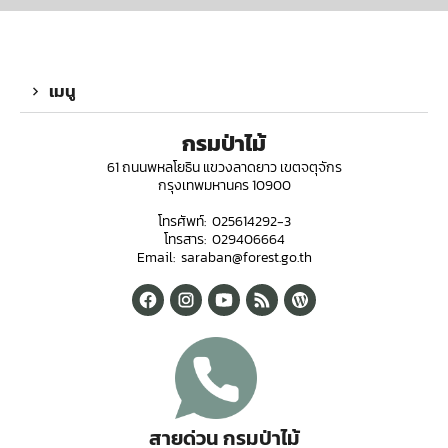
เมนู
กรมป่าไม้
61 ถนนพหลโยธิน แขวงลาดยาว เขตจตุจักร
กรุงเทพมหานคร 10900
โทรศัพท์: 025614292-3
โทรสาร: 029406664
Email: saraban@forest.go.th
สายด่วน กรมป่าไม้