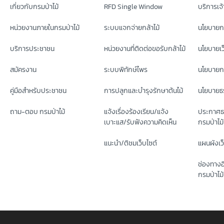
เกี่ยวกับกรมป่าไม้
RFD Single Window
บริการเจ้า
หน่วยงานภายในกรมป่าไม้
ระบบแจกจ่ายกล้าไม้
นโยบายก
บริการประชาชน
หน่วยงานที่ติดต่อขอรับกล้าไม้
นโยบายเว
สมัครงาน
ระบบพิทักษ์ไพร
นโยบายกา
คู่มือสำหรับประชาชน
การปลูกและบำรุงรักษาต้นไม้
นโยบายธร
ถาม-ตอบ กรมป่าไม้
แจ้งเรื่องร้องเรียน/แจ้ง
ประกาศธ
เบาะแส/รับฟังความคิดเห็น
กรมป่าไม้
แนะนำ/ติชมเว็บไซต์
แผนผังเว
ช่องทางอ
กรมป่าไม้