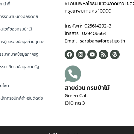
61 ถนนพหลโยธิน แขวงลาดยาว เขตจ
หน้าที่
กรุงเทพมหานคร 10900
ารรักษามั่นคงปลอดภัย
โทรศัพท์: 025614292-3
็บไซต์ของกรมป่าไม้
โทรสาร: 029406664
Email: saraban@forest.go.th
รคุ้มครองข้อมูลส่วนบุคคล
รมาภิบาลข้อมูลภาครัฐ
รรมาภิบาลข้อมูลภาครัฐ
็บไซต์
สายด่วน กรมป่าไม้
Green Call
ิเล็กทรอนิกส์สำหรับติดต่อ
1310 กด 3