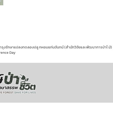
ำรุงรักษาแปลงทดลองปลู กหอมแก่นจันทน์ (สำนักวิจัยและพัฒนาการป่าไ ม้)
erence Day