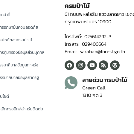
กรมป่าไม้
61 ถนนพหลโยธิน แขวงลาดยาว เขตจ
หน้าที่
กรุงเทพมหานคร 10900
ารรักษามั่นคงปลอดภัย
โทรศัพท์: 025614292-3
็บไซต์ของกรมป่าไม้
โทรสาร: 029406664
Email: saraban@forest.go.th
รคุ้มครองข้อมูลส่วนบุคคล
รมาภิบาลข้อมูลภาครัฐ
รรมาภิบาลข้อมูลภาครัฐ
สายด่วน กรมป่าไม้
Green Call
1310 กด 3
็บไซต์
ิเล็กทรอนิกส์สำหรับติดต่อ