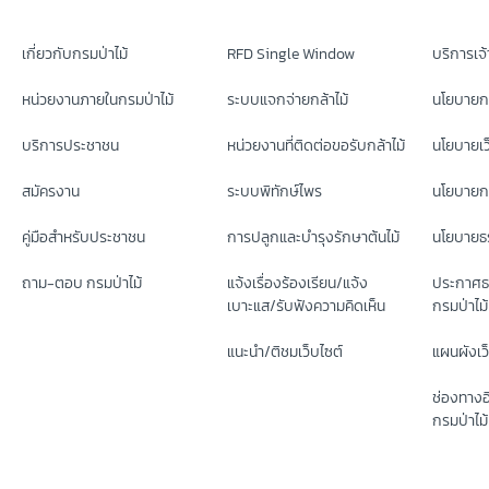
เกี่ยวกับกรมป่าไม้
RFD Single Window
บริการเจ้า
หน่วยงานภายในกรมป่าไม้
ระบบแจกจ่ายกล้าไม้
นโยบายก
บริการประชาชน
หน่วยงานที่ติดต่อขอรับกล้าไม้
นโยบายเว
สมัครงาน
ระบบพิทักษ์ไพร
นโยบายกา
คู่มือสำหรับประชาชน
การปลูกและบำรุงรักษาต้นไม้
นโยบายธร
ถาม-ตอบ กรมป่าไม้
แจ้งเรื่องร้องเรียน/แจ้ง
ประกาศธ
เบาะแส/รับฟังความคิดเห็น
กรมป่าไม้
แนะนำ/ติชมเว็บไซต์
แผนผังเว
ช่องทางอ
กรมป่าไม้