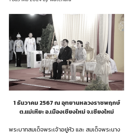
1 ธันวาคม 2567 ณ อุทยานหลวงราชพฤกษ์
ต.แม่เหียะ อ.เมืองเชียงใหม่ จ.เชียงใหม่
พระบาทสมเด็จพระเจ้าอยู่หัว และ สมเด็จพระนาง