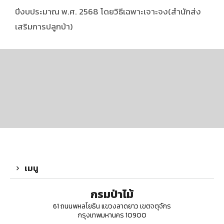
ปีงบประมาณ พ.ศ. 2568 โดยวิธีเฉพาะเจาะจง(สำนักส่ง
เสริมการปลูกป่า)
เมนู
กรมป่าไม้
61 ถนนพหลโยธิน แขวงลาดยาว เขตจตุจักร
กรุงเทพมหานคร 10900