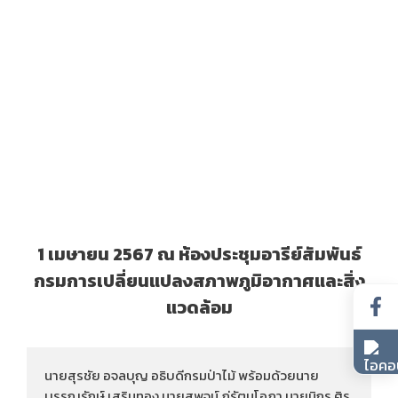
1 เมษายน 2567 ณ ห้องประชุมอารีย์สัมพันธ์
กรมการเปลี่ยนแปลงสภาพภูมิอากาศและสิ่ง
แวดล้อม
นายสุรชัย อจลบุญ อธิบดีกรมป่าไม้ พร้อมด้วยนาย
บรรณรักษ์ เสริมทอง นายสุพจน์ ภู่รัตนโอภา นายนิกร ศิร