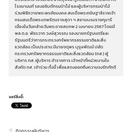
โรจนานนท์ รองอธิบดีกรมป่าไม้ และผู้บริหารกรมป่าไม้ 
ร่วมพิธีถวายพระพรชัยมงคล สมเด็จพระกนิษฐาธิราชเจ้า 
กรมสมเด็จพระเทพรัตนราชสุดา ฯ สยามบรมราชกุมารี 
เนื่องในวันคล้ายวันพระราชสมภพ 2 เมษายน 2567 โดยมี 
พล.ต.อ. พัชรวาท วงษ์สุวรรณ รองนายกรัฐมนตรีและ
รัฐมนตรีว่าการกระทรวงทรัพยากรธรรมชาติและสิ่ง
แวดล้อม เป็นประธาน มีนายจตุพร บุรุษพัฒน์ ปลัด
กระทรวงทรัพยากรธรรมชาติและสิ่งแวดล้อม (ทส.) ผู้
บริหาร ทส. ผู้บริหาร ข้าราชการ เจ้าหน้าที่หน่วยงานใน
สังกัด ทส. เข้าร่วม ทั้งนี้ เพื่อแสดงออกถึงความจงรักภักดี
แชร์สิ่งนี้:
กิจกรรมผู้บริหาร