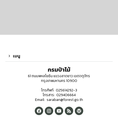
เมนู
กรมป่าไม้
61 ถนนพหลโยธิน แขวงลาดยาว เขตจตุจักร
กรุงเทพมหานคร 10900
โทรศัพท์: 025614292-3
โทรสาร: 029406664
Email: saraban@forest.go.th