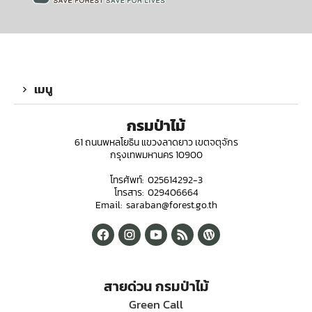
เมนู
กรมป่าไม้
61 ถนนพหลโยธิน แขวงลาดยาว เขตจตุจักร
กรุงเทพมหานคร 10900
โทรศัพท์: 025614292-3
โทรสาร: 029406664
Email: saraban@forest.go.th
สายด่วน กรมป่าไม้
Green Call