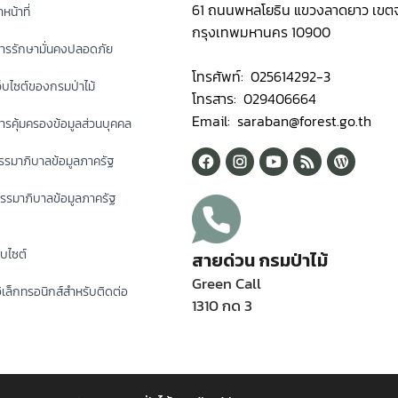
61 ถนนพหลโยธิน แขวงลาดยาว เขตจ
หน้าที่
กรุงเทพมหานคร 10900
ารรักษามั่นคงปลอดภัย
โทรศัพท์: 025614292-3
็บไซต์ของกรมป่าไม้
โทรสาร: 029406664
Email: saraban@forest.go.th
รคุ้มครองข้อมูลส่วนบุคคล
รมาภิบาลข้อมูลภาครัฐ
รรมาภิบาลข้อมูลภาครัฐ
็บไซต์
สายด่วน กรมป่าไม้
Green Call
ิเล็กทรอนิกส์สำหรับติดต่อ
1310 กด 3