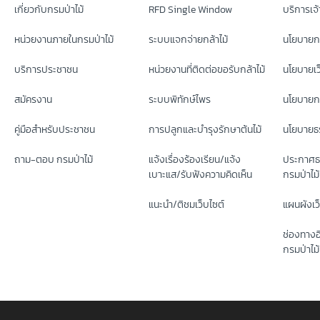
เกี่ยวกับกรมป่าไม้
RFD Single Window
บริการเจ้า
หน่วยงานภายในกรมป่าไม้
ระบบแจกจ่ายกล้าไม้
นโยบายก
บริการประชาชน
หน่วยงานที่ติดต่อขอรับกล้าไม้
นโยบายเว
สมัครงาน
ระบบพิทักษ์ไพร
นโยบายกา
คู่มือสำหรับประชาชน
การปลูกและบำรุงรักษาต้นไม้
นโยบายธร
ถาม-ตอบ กรมป่าไม้
แจ้งเรื่องร้องเรียน/แจ้ง
ประกาศธ
เบาะแส/รับฟังความคิดเห็น
กรมป่าไม้
แนะนำ/ติชมเว็บไซต์
แผนผังเว
ช่องทางอ
กรมป่าไม้