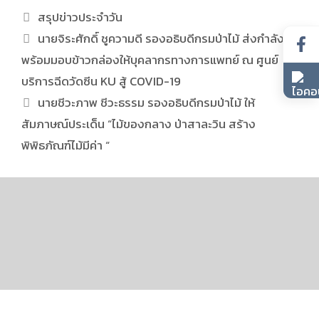
สรุปข่าวประจำวัน
นายจิระศักดิ์ ชูความดี รองอธิบดีกรมป่าไม้ ส่งกำลังใจ
พร้อมมอบข้าวกล่องให้บุคลากรทางการแพทย์ ณ ศูนย์
บริการฉีดวัดซีน KU สู้ COVID-19
นายชีวะภาพ ชีวะธรรม รองอธิบดีกรมป่าไม้ ให้
สัมภาษณ์ประเด็น “ไม้ของกลาง ป่าสาละวิน สร้าง
พิพิธภัณฑ์ไม้มีค่า “