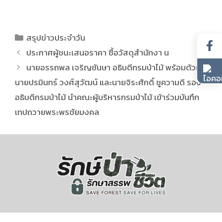
สรุปข่าวประจำวัน
ประกาศผู้ชนะเสนอราคา ซื้อวัสดุสำนักงา น
นายอรรถพล เจริญชันษา อธิบดีกรมป่าไม้ พร้อมด้วย
นายปรมินทร์ วงศ์สุวัฒน์ และนายจิระศักดิ์ ชูความดี รอง
อธิบดีกรมป่าไม้ นำคณะผู้บริหารกรมป่าไม้ เข้าร่วมบันทึก
เทปถวายพระพรชัยมงคล