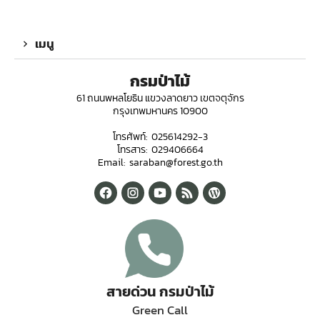
เมนู
กรมป่าไม้
61 ถนนพหลโยธิน แขวงลาดยาว เขตจตุจักร
กรุงเทพมหานคร 10900
โทรศัพท์: 025614292-3
โทรสาร: 029406664
Email: saraban@forest.go.th
สายด่วน กรมป่าไม้
Green Call