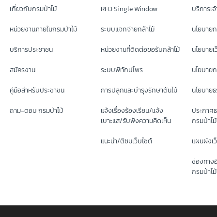
เกี่ยวกับกรมป่าไม้
RFD Single Window
บริการเจ้า
หน่วยงานภายในกรมป่าไม้
ระบบแจกจ่ายกล้าไม้
นโยบายก
บริการประชาชน
หน่วยงานที่ติดต่อขอรับกล้าไม้
นโยบายเว
สมัครงาน
ระบบพิทักษ์ไพร
นโยบายกา
คู่มือสำหรับประชาชน
การปลูกและบำรุงรักษาต้นไม้
นโยบายธร
ถาม-ตอบ กรมป่าไม้
แจ้งเรื่องร้องเรียน/แจ้ง
ประกาศธ
เบาะแส/รับฟังความคิดเห็น
กรมป่าไม้
แนะนำ/ติชมเว็บไซต์
แผนผังเว
ช่องทางอ
กรมป่าไม้