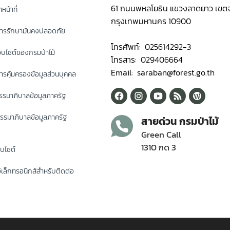
61 ถนนพหลโยธิน แขวงลาดยาว เขตจ
หน้าที่
กรุงเทพมหานคร 10900
ารรักษามั่นคงปลอดภัย
โทรศัพท์: 025614292-3
็บไซต์ของกรมป่าไม้
โทรสาร: 029406664
Email: saraban@forest.go.th
รคุ้มครองข้อมูลส่วนบุคคล
รมาภิบาลข้อมูลภาครัฐ
รรมาภิบาลข้อมูลภาครัฐ
สายด่วน กรมป่าไม้
Green Call
1310 กด 3
็บไซต์
ิเล็กทรอนิกส์สำหรับติดต่อ