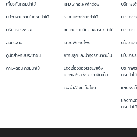
เกี่ยวกับกรมป่าไม้
RFD Single Window
บริการเจ้า
หน่วยงานภายในกรมป่าไม้
ระบบแจกจ่ายกล้าไม้
นโยบายก
บริการประชาชน
หน่วยงานที่ติดต่อขอรับกล้าไม้
นโยบายเว
สมัครงาน
ระบบพิทักษ์ไพร
นโยบายกา
คู่มือสำหรับประชาชน
การปลูกและบำรุงรักษาต้นไม้
นโยบายธร
ถาม-ตอบ กรมป่าไม้
แจ้งเรื่องร้องเรียน/แจ้ง
ประกาศธ
เบาะแส/รับฟังความคิดเห็น
กรมป่าไม้
แนะนำ/ติชมเว็บไซต์
แผนผังเว
ช่องทางอ
กรมป่าไม้