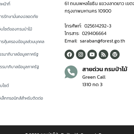
61 ถนนพหลโยธิน แขวงลาดยาว เขตจ
หน้าที่
กรุงเทพมหานคร 10900
ารรักษามั่นคงปลอดภัย
โทรศัพท์: 025614292-3
็บไซต์ของกรมป่าไม้
โทรสาร: 029406664
Email: saraban@forest.go.th
รคุ้มครองข้อมูลส่วนบุคคล
รมาภิบาลข้อมูลภาครัฐ
รรมาภิบาลข้อมูลภาครัฐ
สายด่วน กรมป่าไม้
Green Call
1310 กด 3
็บไซต์
ิเล็กทรอนิกส์สำหรับติดต่อ