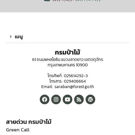
เมนู
กรมป่าไม้
61 ถนนพหลโยธิน แขวงลาดยาว เขตจตุจักร
กรุงเทพมหานคร 10900
โทรศัพท์: 025614292-3
โทรสาร: 029406664
Email: saraban@forest.go.th
สายด่วน กรมป่าไม้
Green Call