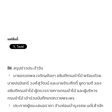
แชร์สิ่งนี้:
สรุปข่าวประจำวัน
นายอรรถพล เจริญชันษา อธิบดีกรมป่าไม้ พร้อมด้วย
นายปรมินทร์ วงศ์สุวัฒน์ และนายจิระศักดิ์ ชูความดี รอง
อธิบดีกรมป่าไม้ ผู้ตรวจราชการกรมป่าไม้ และผู้บริหาร
กรมป่าไม้ เข้าร่วมบันทึกเทปถวายพระพร
ประกาศผู้ชนะเสนอราคา จ้างซ่อมบำรุงรถย นต์(สำนัก