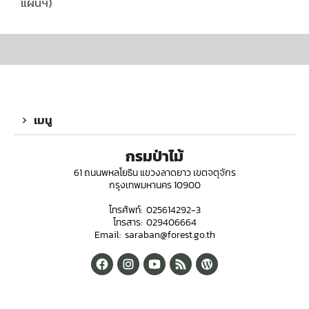
แผนฯ)
เมนู
กรมป่าไม้
61 ถนนพหลโยธิน แขวงลาดยาว เขตจตุจักร
กรุงเทพมหานคร 10900
โทรศัพท์: 025614292-3
โทรสาร: 029406664
Email: saraban@forest.go.th