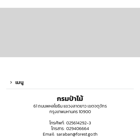
เมนู
กรมป่าไม้
61 ถนนพหลโยธิน แขวงลาดยาว เขตจตุจักร
กรุงเทพมหานคร 10900
โทรศัพท์: 025614292-3
โทรสาร: 029406664
Email: saraban@forest.go.th