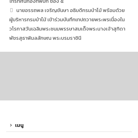
โทรทัศน์กองทัพบก ช่อง ๕
นายอรรถพล เจริญชันษา อธิบดีกรมป่าไม้ พร้อมด้วย
ผู้บริหารกรมป่าไม้ เข้าร่วมบันทึกเทปถวายพระพรเนื่องใน
วโรกาสวันเฉลิมพระชนมพรรษาสมเด็จพระนางเจ้าสุทิดา
พัชรสุธาพิมลลักษณ พระบรมราชินี
เมนู