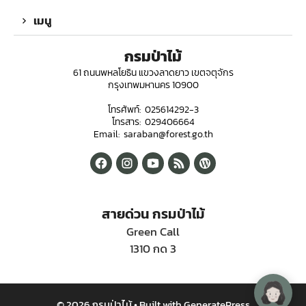
เมนู
กรมป่าไม้
61 ถนนพหลโยธิน แขวงลาดยาว เขตจตุจักร
กรุงเทพมหานคร 10900
โทรศัพท์: 025614292-3
โทรสาร: 029406664
Email: saraban@forest.go.th
สายด่วน กรมป่าไม้
Green Call
1310 กด 3
© 2026 กรมป่าไม้
• Built with
GeneratePress