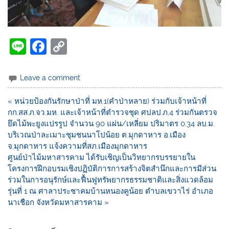
Li
F
C
n
a
o
e
c
p
Leave a comment
e
y
« หน่วยป้องกันรักษาป่าที่ มห.1(คำป่าหลาย) ร่วมกับเจ้าหน้าที่
b
Li
กก.สส.ภ.จว.มห. และเจ้าหน้าที่ตำรวจชุด ศปลป.ภ.4 ร่วมกันตรวจ
o
n
ยึดไม้พะยูงแปรรูป จำนวน 90 แผ่น/เหลี่ยม ปริมาตร 0.34 ลบ.ม.
บริเวณป่าละเมาะชุมชนนาโปน้อย ต.มุกดาหาร อ.เมือง
o
k
จ.มุกดาหาร แจ้งความที่สภ.เมืองมุกดาหาร
k
ศูนย์ป่าไม้มหาสารคาม ได้รับเชิญเป็นวิทยากรบรรยายใน
โครงการฝึกอบรมเชิงปฏิบัติการการสร้างจิตสำนึกและการมีส่วน
ร่วมในการอนุรักษ์และฟื้นฟูทรัพยากรธรรมชาติและสิ่งแวดล้อม
รุ่นที่ 1 ณ ศาลาประชาคมบ้านหนองคูน้อย ตำบลเขวาไร่ อำเภอ
นาเชือก จังหวัดมหาสารคาม »