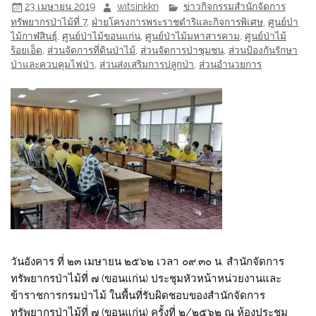
23 เมษายน 2019
witsinkkn
ข่าวกิจกรรมสำนักจัดการ
ทรัพยากรป่าไม้ที่ 7
,
ฝ่ายโครงการพระราชดำริและกิจการพิเศษ
,
ศูนย์ป่า
ไม้กาฬสินธุ์
,
ศูนย์ป่าไม้ขอนแก่น
,
ศูนย์ป่าไม้มหาสารคาม
,
ศูนย์ป่าไม้
ร้อยเอ็ด
,
ส่วนจัดการที่ดินป่าไม้
,
ส่วนจัดการป่าชุมชน
,
ส่วนป้องกันรักษา
ป่าและควบคุมไฟป่า
,
ส่วนส่งเสริมการปลูกป่า
,
ส่วนอำนวยการ
วันอังคาร ที่ ๒๓ เมษายน ๒๕๖๒ เวลา ๐๙.๓๐ น. สำนักจัดการ
ทรัพยากรป่าไม้ที่ ๗ (ขอนแก่น) ประชุมหัวหน้าหน่วยงานและ
ข้าราชการกรมป่าไม้ ในพื้นที่รับผิดชอบของสำนักจัดการ
ทรัพยากรป่าไม้ที่ ๗ (ขอนแก่น) ครั้งที่ ๒/๒๕๖๒ ณ ห้องประชุม