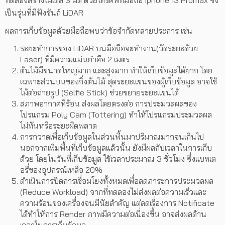
ทดลองสร้างโมเดล 3 มิติ ด้วยโทรศัพท์มือถือ Iphone 13 Promax ซึ่ง
เป็นรุ่นที่มีฟังชันก์ LiDAR
ผลการเก็บข้อมูลด้วยมือถือพบว่าข้อจำกัดหลายประการ เช่น
ระยะทำการของ LiDAR บนมือถือจะทำงาน(วัดระยะด้วย
Laser) ที่มีความแม่นยำคือ 2 เมตร
ต้นไม้มีขนาดใหญ่มาก และสูงมาก ทำให้เก็บข้อมูลได้ยาก โดย
เฉพาะส่วนบนของกิ่งต้นไม้ สุดระยะแขนของผู้เก็บข้อมูล อาจใช้
ไม้ต่อถ่ายรูป (Selfie Stick) ช่วยขยายระยะแขนได้
สภาพอากาศที่ร้อน ส่งผลโดยตรงต่อ การประมวลผลของ
โปรแกรม Poly Cam (Tottering) ทำให้โปรแกรมประมวลผล
ไม่ทันหรือระยะผิดพลาด
การกวาดเพื่อเก็บข้อมูลในส่วนพื้นมาปริมาณมากจนเกินไป
นอกจากเพิ่มพื้นที่เก็บข้อมูลแล้วนั้น ยังมีผลกับเวลาในการเก็บ
ด้วย โดยในวันที่เก็บข้อมูล ใช้เวลาประมาณ 3 ชั่วโมง ซึ่งแบทเต
อรี่ของอุปกรณ์เหลือ 20%
ดำเนินการปิดการเชื่อมโยงทั้งหมดเพื่อลดภาระการประมวลผล
(Reduce Workload) จากที่ทดลองไม่ส่งผลต่อความเร็วและ
ความร้อนของเครื่องจนมีนัยสำคัญ แต่ลดเรื่องการ Notificate
ได้ทำให้การ Render ภาพมีความต่อเนื่องขึ้น อาจส่งผลด้าน