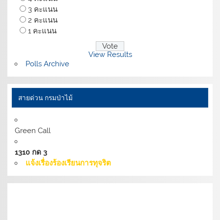
3 คะแนน
2 คะแนน
1 คะแนน
View Results
Polls Archive
สายด่วน กรมป่าไม้
Green Call
1310 กด 3
แจ้งเรื่องร้องเรียนการทุจริต
เงื่อนไขการให้บริการเว็บไซต์:
นโยบายการรักษามั่นคง
ปลอดภัยเว็บไซต์ |
นโยบายเว็บไซต์ของกรมป่าไม้ |
นโยบาย
การคุ้มครองข้อมูลส่วนบุคคล