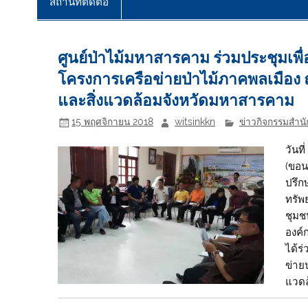
สถานที่ติดต่อ
ศูนย์ป่าไม้มหาสารคาม ร่วมประชุมเ
โครงการเครือข่ายป่าไม้ภาคพลเมือง
และสิ่งแวดล้อมจังหวัดมหาสารคาม
15 พฤศจิกายน 2018
witsinkkn
ข่าวกิจกรรมสำนัก
วันท
(ขอน
ปรึก
ทรัพ
ชุมชน
องค์
ได้ร
ข่าย
แวดล