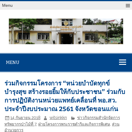
Menu
สจป.ที่ 7
Forest Resource Management Office No.7 (Khonkaen)
(ขอนแก่น)
MENU
ร่วมกิจกรรมโครงการ “หน่วยบำบัดทุกข์
บำรุงสุข สร้างรอยยิ้มให้กับประชาชน” ร่วมกับ
การปฏิบัติงานหน่วยแพทย์เคลื่อนที่ พอ.สว.
ประจำปีงบประมาณ 2561 จังหวัดขอนแก่น
14 กันยายน 2018
witsinkkn
ข่าวกิจกรรมสำนักจัดการ
ทรัพยากรป่าไม้ที่ 7
,
ฝ่ายโครงการพระราชดำริและกิจการพิเศษ
,
ส่วน
อำนวยการ