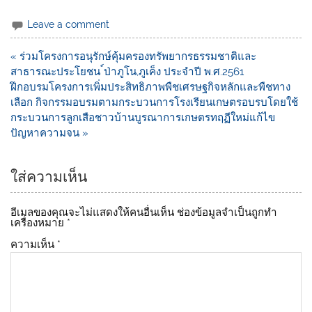
n
a
o
e
c
p
Leave a comment
e
y
« ร่วมโครงการอนุรักษ์คุ้มครองทรัพยากรธรรมชาติและ
b
Li
สาธารณะประโยชน ์ป่าภูโน,ภูเค็ง ประจำปี พ.ศ.2561
o
n
ฝึกอบรมโครงการเพิ่มประสิทธิภาพพืชเศรษฐกิจหลักและพืชทาง
เลือก กิจกรรมอบรมตามกระบวนการโรงเรียนเกษตรอบรบโดยใช้
o
k
กระบวนการลูกเสือชาวบ้านบูรณาการเกษตรทฤฏีใหม่แก้ไข
k
ปัญหาความจน »
ใส่ความเห็น
อีเมลของคุณจะไม่แสดงให้คนอื่นเห็น
ช่องข้อมูลจำเป็นถูกทำ
เครื่องหมาย
*
ความเห็น
*