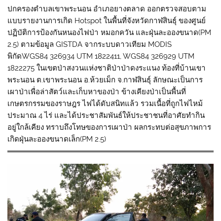
ปกครองตำบลเขาพระนอน อำเภอยางตลาด ออกตรวจสอบตาม
แบบรายงานการเกิด Hotspot ในพื้นที่จังหวัดกาฬสินธุ์ ของศูนย์
ปฏิบัติการป้องกันหนองไฟป่า หมอกควัน และฝุ่นละอองขนาด(PM
2.5) ตามข้อมูล GISTDA จากระบบดาวเทียม MODIS
พิกัดWGS84 326934 UTM 1822411, WGS84 326929 UTM
1822275 ในเขตป่าสงวนแห่งชาติป่าป่าดงระแนง ท้องที่บ้านเขา
พระนอน ต.เขาพระนอน อ.ห้วยเม็ก จ.กาฬสินธุ์ ลักษณะเป็นการ
เผาป่าเพื่อล่าสัตว์และเก็บหาของป่า ข้างเคียงป่าเป็นพื้นที่
เกษตรกรรมของราษฎร ไฟได้ดับสนิทแล้ว รวมเนื้อที่ถูกไฟไหม้
ประมาณ 4 ไร่ และได้ประชาสัมพันธ์ให้ประชาชนที่อาศัยทำกิน
อยู่ใกล้เคียง ทราบถึงโทษของการเผาป่า ผลกระทบต่อสุขภาพการ
เกิดฝุ่นละอองขนาดเล็ก(PM 2.5)