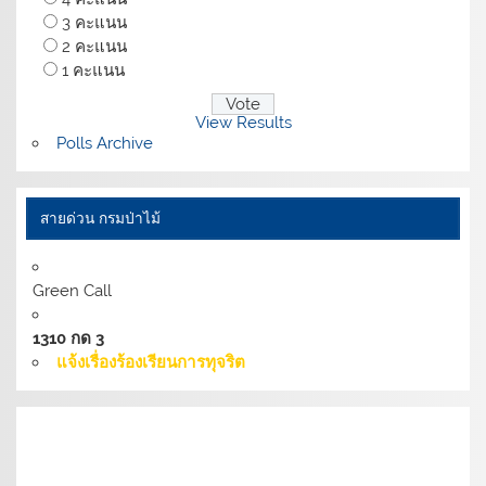
3 คะแนน
2 คะแนน
1 คะแนน
View Results
Polls Archive
สายด่วน กรมป่าไม้
Green Call
1310 กด 3
แจ้งเรื่องร้องเรียนการทุจริต
เงื่อนไขการให้บริการเว็บไซต์:
นโยบายการรักษามั่นคง
ปลอดภัยเว็บไซต์ |
นโยบายเว็บไซต์ของกรมป่าไม้ |
นโยบาย
การคุ้มครองข้อมูลส่วนบุคคล