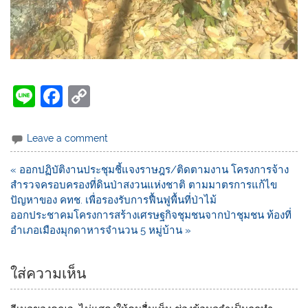
Li
F
C
n
a
o
e
c
p
Leave a comment
e
y
« ออกปฏิบัติงานประชุมชี้แจงราษฎร/ติดตามงาน โครงการจ้าง
b
Li
สำรวจครอบครองที่ดินป่าสงวนแห่งชาติ ตามมาตรการแก้ไข
o
n
ปัญหาของ คทช. เพื่อรองรับการฟื้นฟูพื้นที่ป่าไม้
ออกประชาคมโครงการสร้างเศรษฐกิจชุมชนจากป่าชุมชน ท้องที่
o
k
อำเภอเมืองมุกดาหารจำนวน 5 หมู่บ้าน »
k
ใส่ความเห็น