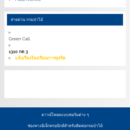
สายด่วน กรมป่าไม้
Green Call
1310 กด 3
แจ้งเรื่องร้องเรียนการทุจริต
เงื่อนไขการให้บริการเว็บไซต์:
นโยบายการรักษามั่นคง
ปลอดภัยเว็บไซต์ |
นโยบายเว็บไซต์ของกรมป่าไม้ |
นโยบาย
การคุ้มครองข้อมูลส่วนบุคคล
ดาวน์โหลดแบบฟอร์มต่าง ๆ
ช่องทางอิเล็กทรอนิกส์สำหรับติดต่อกรมป่าไม้