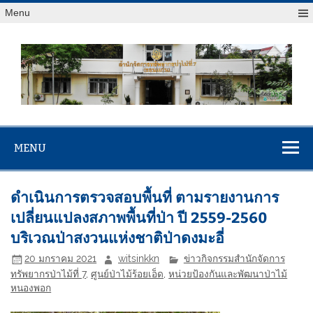
Menu
สจป.ที่ 7
Forest Resource Management Office No.7 (Khonkaen)
(ขอนแก่น)
MENU
ดำเนินการตรวจสอบพื้นที่ ตามรายงานการ
เปลี่ยนแปลงสภาพพื้นที่ป่า ปี 2559-2560
บริเวณป่าสงวนแห่งชาติป่าดงมะอี่
20 มกราคม 2021
witsinkkn
ข่าวกิจกรรมสำนักจัดการ
ทรัพยากรป่าไม้ที่ 7
,
ศูนย์ป่าไม้ร้อยเอ็ด
,
หน่วยป้องกันและพัฒนาป่าไม้
หนองพอก