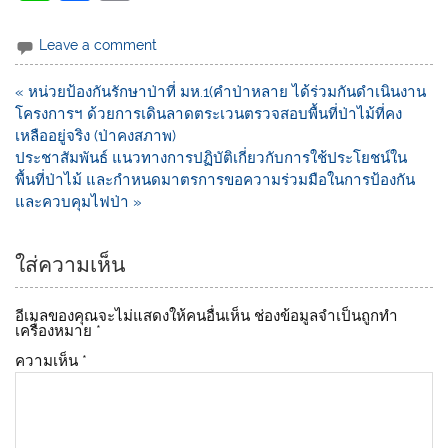
n
a
o
e
c
p
Leave a comment
e
y
« หน่วยป้องกันรักษาป่าที่ มห.1(คำป่าหลาย ได้ร่วมกันดำเนินงาน
b
Li
โครงการฯ ด้วยการเดินลาดตระเวนตรวจสอบพื้นที่ป่าไม้ที่คง
o
n
เหลืออยู่จริง (ป่าคงสภาพ)
ประชาสัมพันธ์ แนวทางการปฏิบัติเกี่ยวกับการใช้ประโยชน์ใน
o
k
พื้นที่ป่าไม้ และกำหนดมาตรการขอความร่วมมือในการป้องกัน
k
และควบคุมไฟป่า »
ใส่ความเห็น
อีเมลของคุณจะไม่แสดงให้คนอื่นเห็น
ช่องข้อมูลจำเป็นถูกทำ
เครื่องหมาย
*
ความเห็น
*