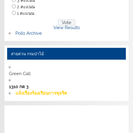
3 คะแนน
2 คะแนน
1 คะแนน
View Results
Polls Archive
สายด่วน กรมป่าไม้
Green Call
1310 กด 3
แจ้งเรื่องร้องเรียนการทุจริต
เงื่อนไขการให้บริการเว็บไซต์:
นโยบายการรักษามั่นคง
ปลอดภัยเว็บไซต์ |
นโยบายเว็บไซต์ของกรมป่าไม้ |
นโยบาย
การคุ้มครองข้อมูลส่วนบุคคล