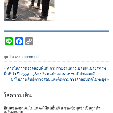
Li
F
C
n
a
o
e
c
p
Leave a comment
e
y
« ดำเนินการตรวจสอบพื้นที่ ตามรายงานการเปลี่ยนแปลงสภาพ
b
Li
พื้นที่ป่า ปี 2559-2560 บริเวณป่าสงวนแห่งชาติป่าดงมะอี่
o
n
ป่าไม้กาฬสินธุ์ตรวจสอบและติดตามการลักลอบตัดไม้พะยูง »
o
k
ใส่ความเห็น
k
อีเมลของคุณจะไม่แสดงให้คนอื่นเห็น
ช่องข้อมูลจำเป็นถูกทำ
เครื่องหมาย
*