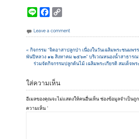
Li
F
C
n
a
o
e
c
p
Leave a comment
e
y
b
Li
« กิจกรรม “จิตอาสาปลูกป่า เนื่องในวันเฉลิมพระชนมพร
พันปีหลวง ๑๒ สิงหาคม ๒๕๖๓” บริเวณหนองน้ำสาธารณปร
o
n
ร่วมจัดกิจกรรมปลูกต้นไม้ เฉลิมพระเกียรติ สมเด็จพระ
o
k
k
ใส่ความเห็น
อีเมลของคุณจะไม่แสดงให้คนอื่นเห็น
ช่องข้อมูลจำเป็นถ
ความเห็น
*