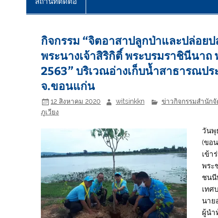
สถานที่ติดต่อ
กิจกรรม “จิตอาสาปลูกป่าและปล่อยป
พระนางเจ้าสิริกิติ์ พระบรมราชินีน
2563” บริเวณอ่างเก็บน้ำสาธารณประ
จ.ขอนแก่น
12 สิงหาคม 2020
witsinkkn
ข่าวกิจกรรมสำนักจั
ภูเวียง
วันพุ
(ขอน
เข้า
พระช
ชนนี
เทศบ
นายอ
ผู้น