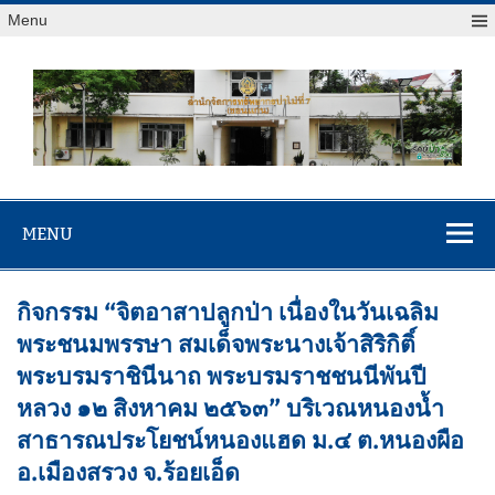
Menu
สจป.ที่ 7
Forest Resource Management Office No.7 (Khonkaen)
(ขอนแก่น)
MENU
กิจกรรม “จิตอาสาปลูกป่า เนื่องในวันเฉลิม
พระชนมพรรษา สมเด็จพระนางเจ้าสิริกิติ์
พระบรมราชินีนาถ พระบรมราชชนนีพันปี
หลวง ๑๒ สิงหาคม ๒๕๖๓” บริเวณหนองน้ำ
สาธารณประโยชน์หนองแฮด ม.๔ ต.หนองผือ
อ.เมืองสรวง จ.ร้อยเอ็ด