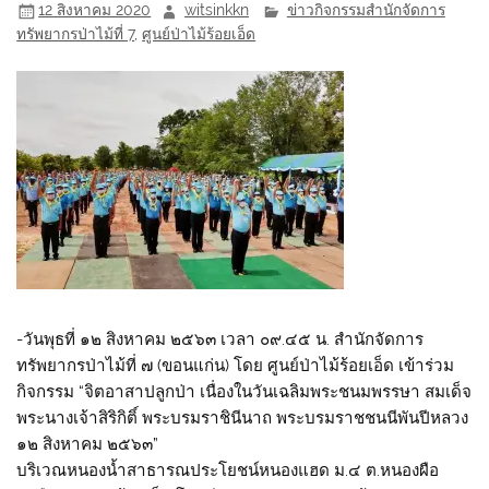
12 สิงหาคม 2020
witsinkkn
ข่าวกิจกรรมสำนักจัดการ
ทรัพยากรป่าไม้ที่ 7
,
ศูนย์ป่าไม้ร้อยเอ็ด
-วันพุธที่ ๑๒ สิงหาคม ๒๕๖๓ เวลา ๐๙.๔๕ น. สำนักจัดการ
ทรัพยากรป่าไม้ที่ ๗ (ขอนแก่น) โดย ศูนย์ป่าไม้ร้อยเอ็ด เข้าร่วม
กิจกรรม “จิตอาสาปลูกป่า เนื่องในวันเฉลิมพระชนมพรรษา สมเด็จ
พระนางเจ้าสิริกิติ์ พระบรมราชินีนาถ พระบรมราชชนนีพันปีหลวง
๑๒ สิงหาคม ๒๕๖๓”
บริเวณหนองน้ำสาธารณประโยชน์หนองแฮด ม.๔ ต.หนองผือ