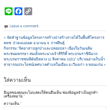
Li
F
C
n
a
o
e
c
p
Leave a comment
e
y
« จัดทำฐานข้อมูลโครงการสร้างป่าสร้างรายได้ในพื้นที่โครงการ
b
Li
คทช. ป่าดงแม่เผด อ.นามน จ. กาฬสินธุ์
o
n
กิจกรรม “จิตอาสาปลูกป่าและปล่อยปลา เนื่องในวันเฉลิม
พระชนมพรรษา สมเด็จพระนางเจ้าสิริกิติ์ พระบรมราชินีนาถ
o
k
พระบรมราชชนนีพันปีหลวง 12 สิงหาคม 2563” บริเวณอ่างเก็บน้ำ
k
สาธารณประโยชน์เทศบาลตำบลในเมือง อ.เวียงเก่า จ.ขอนแก่น »
ใส่ความเห็น
อีเมลของคุณจะไม่แสดงให้คนอื่นเห็น
ช่องข้อมูลจำเป็นถูกทำ
เครื่องหมาย
*
ความเห็น
*