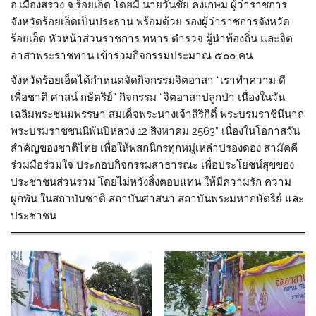
อ.เมืองสรวง จ.ร้อยเอ็ด โดยมี นายวันชัย คงเกษม ผู้ว่าราชการ
จังหวัดร้อยเอ็ดเป็นประธาน พร้อมด้วย รองผู้ว่าราชการจังหวัด
ร้อยเอ็ด หัวหน้าส่วนราชการ ทหาร ตำรวจ ผู้นำท้องถิ่น และจิต
อาสาพระราชทาน เข้าร่วมกิจกรรมประมาณ ๕๐๐ คน
จังหวัดร้อยเอ็ดได้กำหนดจัดกิจกรรมจิตอาสา “เราทำความ ดี
เพื่อชาติ ศาสน์ กษัตริย์” กิจกรรม “จิตอาสาปลูกป่า เนื่องในวัน
เฉลิมพระชนมพรรษา สมเด็จพระนางเจ้าสิริกิติ์ พระบรมราชินีนาถ
พระบรมราชชนนีพันปีหลวง 12 สิงหาคม 2563” เนื่องในโอกาสวัน
สำคัญของชาติไทย เพื่อให้พสกนิกรทุกหมู่เหล่าปรองดอง สามัคคี
ร่วมมือร่วมใจ ประกอบกิจกรรมสาธารณะ เพื่อประโยชน์สุขของ
ประชาชนส่วนรวม โดยไม่หวังสิ่งตอบแทน ให้มีความรัก ความ
ผูกพัน ในสถาบันชาติ สถาบันศาสนา สถาบันพระมหากษัตริย์ และ
ประชาชน