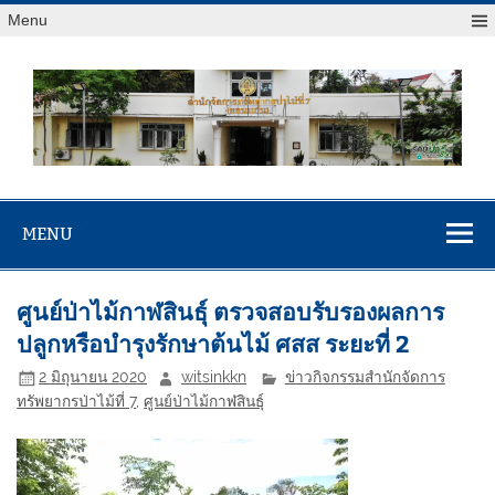
Menu
สจป.ที่ 7
Forest Resource Management Office No.7 (Khonkaen)
(ขอนแก่น)
MENU
ศูนย์ป่าไม้กาฬสินธุ์ ตรวจสอบรับรองผลการ
ปลูกหรือบำรุงรักษาต้นไม้ ศสส ระยะที่ 2
2 มิถุนายน 2020
witsinkkn
ข่าวกิจกรรมสำนักจัดการ
ทรัพยากรป่าไม้ที่ 7
,
ศูนย์ป่าไม้กาฬสินธุ์