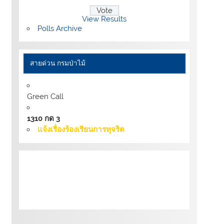
View Results
Polls Archive
สายด่วน กรมป่าไม้
Green Call
1310 กด 3
แจ้งเรื่องร้องเรียนการทุจริต
เงื่อนไขการให้บริการเว็บไซต์:
นโยบายการ
รักษามั่นคงปลอดภัยเว็บไซต์ |
นโยบายเว็บไซต์
ของกรมป่าไม้ |
นโยบายการคุ้มครองข้อมูลส่วน
บุคคล