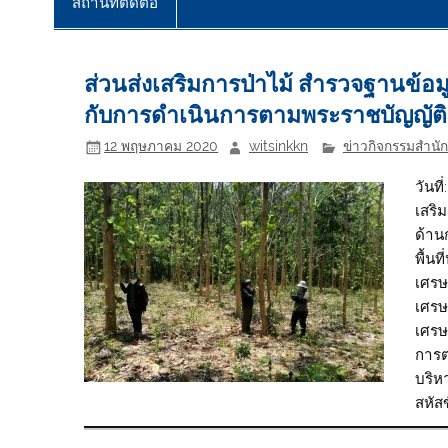
สถานที่ติดต่อ
ส่วนส่งเสริมการป่าไม้ สำรวจฐานข้อ
กับการดำเนินการตามพระราชบัญญัติ
12 พฤษภาคม 2020
witsinkkn
ข่าวกิจกรรมสำนักจ
วันที
เสริ
ด้าน
พื้นท
เศรษ
เศรษ
เศรษ
การต
บริห
สหัส