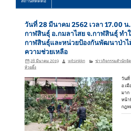
สถานที่ติดต่อ
วันที่ 28 มีนาคม 2562 เวลา 17.00 น.
กาฬสินธุ์ อ.กมลาไสย จ.กาฬสินธุ์ ทำใ
กาฬสินธุ์และหน่วยป้องกันพัฒนาป่าไม้ห้ว
ความช่วยเหลือ
28 มีนาคม 2019
witsinkkn
ข่าวกิจกรรมสำนักจัด
ห้วยผึ้ง
วันท
อ.เม
มาก ศ
หน้า
กฎห