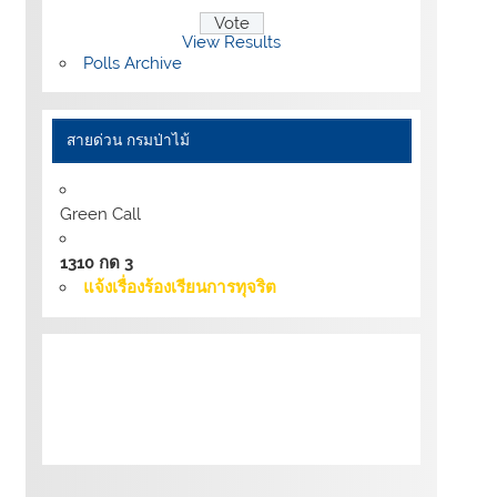
View Results
Polls Archive
สายด่วน กรมป่าไม้
Green Call
1310 กด 3
แจ้งเรื่องร้องเรียนการทุจริต
เงื่อนไขการให้บริการเว็บไซต์:
นโยบายการ
รักษามั่นคงปลอดภัยเว็บไซต์ |
นโยบายเว็บไซต์
ของกรมป่าไม้ |
นโยบายการคุ้มครองข้อมูลส่วน
บุคคล