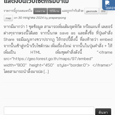
แสดงบนเว็บไซต์กรมป่าไม้
รายการนี้ถูกเผยแพร่ใน
และถูกกำกับด้วย
บทความ
วิธีใช้งาน
geonode
GIS
on
30 กรกฎาคม 2024
by
prapanpong
map
หากมีมากว่า 1 ชุดข้อมูล สามารถเพิ่มเติมจุดพิกัด หรือแผนที่ เลเยอร์
ต่างๆจากตรงนี้ได้เลย จากนั้นกด save as และตั้งชื่อ ที่ปุ่มคำสั่ง
Share จะมีเมนูทางขวาปรากฎ ให้กอปปี้ลิ้งนี้ ที่ลงท้ายว่า embed
จากนั้นเข้าสู่หน้าเว็บไซต์กรม เพิ่มเรื่องใหม่ จากนั้นในปุ่มคำสั่ง + ให้
เพิ่มเป็น HTML เพิ่มชุดคำสั่งดังนี้ “<iframe
src=”https://geo.forest.go.th/maps/97/embed”
width=”800″ height=”450″ style=”border:0″> </iframe>”
โดยสามารถนำลิ้งมาเปล […]