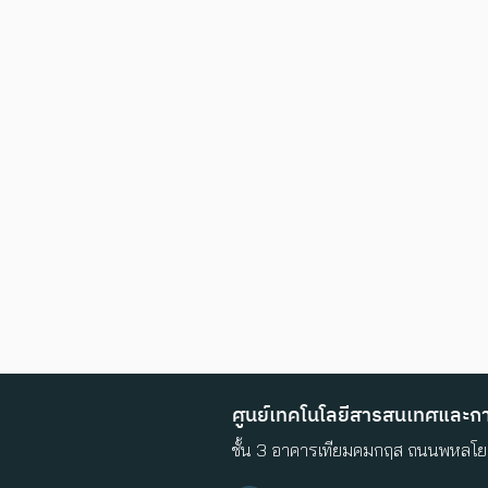
ศูนย์เทคโนโลยีสารสนเทศและการ
ชั้น 3 อาคารเทียมคมกฤส ถนนพหลโยธ