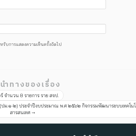
้ สำหรับการแสดงความเห็นครั้งถัดไป
นำทางของเรื่อง
อร์ จำนวน 8 รายการ ราย สจป.
ิน (ปม.๑-๒) ประจำปีงบประมาณ พ.ศ ๒๕๖๒ กิจกรรมพัฒนาระบบเทคโนโ
สารสนเทศ
→