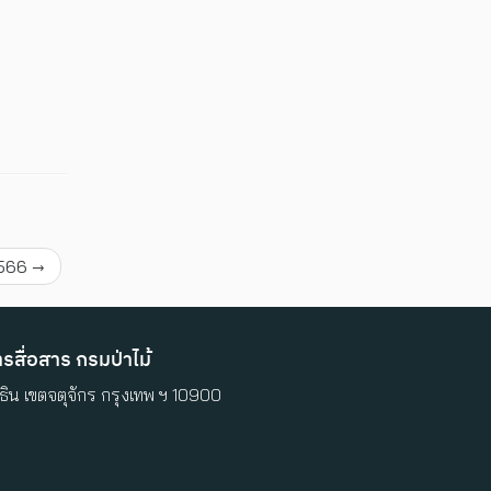
 2566
→
สื่อสาร กรมป่าไม้
ิน เขตจตุจักร กรุงเทพ ฯ 10900