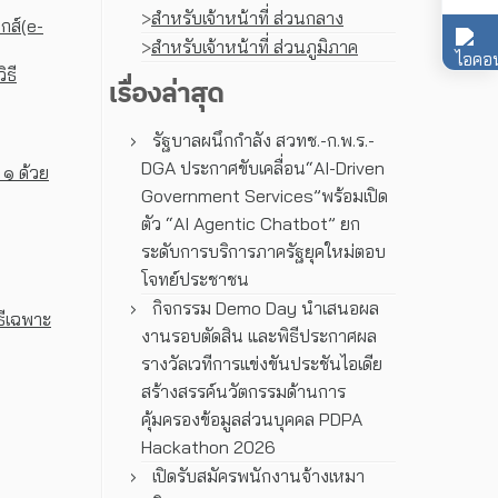
>
สำหรับเจ้าหน้าที่ ส่วนกลาง
กส์(e-
>
สำหรับเจ้าหน้าที่ ส่วนภูมิภาค
ิธี
เรื่องล่าสุด
รัฐบาลผนึกกำลัง สวทช.-ก.พ.ร.-
DGA ประกาศขับเคลื่อน“AI-Driven
 ๑ ด้วย
Government Services”พร้อมเปิด
ตัว “AI Agentic Chatbot” ยก
ระดับการบริการภาครัฐยุคใหม่ตอบ
โจทย์ประชาชน
กิจกรรม Demo Day นำเสนอผล
ธีเฉพาะ
งานรอบตัดสิน และพิธีประกาศผล
รางวัลเวทีการแข่งขันประชันไอเดีย
สร้างสรรค์นวัตกรรมด้านการ
คุ้มครองข้อมูลส่วนบุคคล PDPA
Hackathon 2026
เปิดรับสมัครพนักงานจ้างเหมา