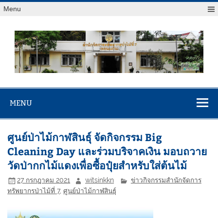
Menu
สจป.ที่ 7
Forest Resource Management Office No.7 (Khonkaen)
(ขอนแก่น)
MENU
ศูนย์ป่าไม้กาฬสินธุ์ จัดกิจกรรม Big
Cleaning Day และร่วมบริจาคเงิน มอบถวาย
วัดป่ากกไม้แดงเพื่อซื้อปุ๋ยสำหรับใส่ต้นไม้
27 กรกฎาคม 2021
witsinkkn
ข่าวกิจกรรมสำนักจัดการ
ทรัพยากรป่าไม้ที่ 7
,
ศูนย์ป่าไม้กาฬสินธุ์