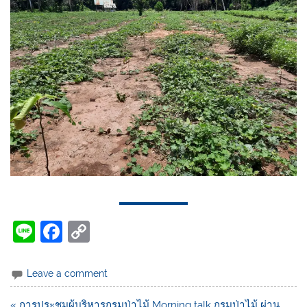
Li
F
C
n
a
o
e
c
p
Leave a comment
e
y
« การประชุมผู้บริหารกรมป่าไม้ Morning talk กรมป่าไม้ ผ่าน