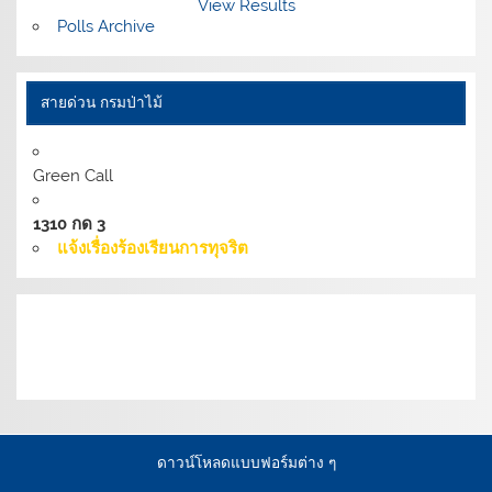
View Results
Polls Archive
สายด่วน กรมป่าไม้
Green Call
1310 กด 3
แจ้งเรื่องร้องเรียนการทุจริต
เงื่อนไขการให้บริการเว็บไซต์:
นโยบายการรักษามั่นคง
ปลอดภัยเว็บไซต์ |
นโยบายเว็บไซต์ของกรมป่าไม้ |
นโยบาย
การคุ้มครองข้อมูลส่วนบุคคล
ดาวน์โหลดแบบฟอร์มต่าง ๆ