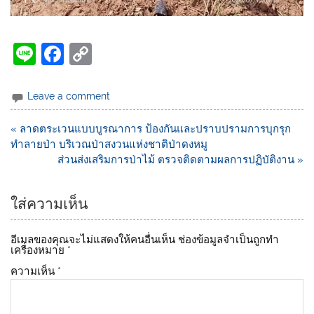
Li
F
C
n
a
o
e
c
p
Leave a comment
e
y
« ลาดตระเวนแบบบูรณาการ ป้องกันและปราบปรามการบุกรุก
b
Li
ทำลายป่า บริเวณป่าสงวนแห่งชาติป่าดงหมู
o
n
ส่วนส่งเสริมการป่าไม้ ตรวจติดตามผลการปฏิบัติงาน »
o
k
ใส่ความเห็น
k
อีเมลของคุณจะไม่แสดงให้คนอื่นเห็น
ช่องข้อมูลจำเป็นถูกทำ
เครื่องหมาย
*
ความเห็น
*