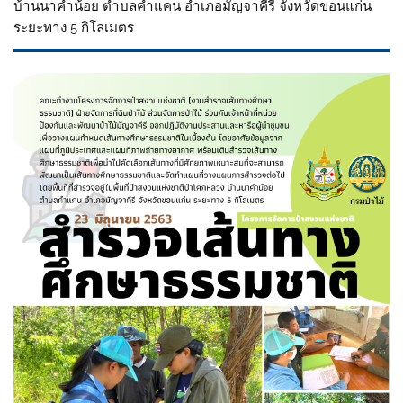
บ้านนาคำน้อย ตำบลคำแคน อำเภอมัญจาคีรี จังหวัดขอนแก่น
ระยะทาง 5 กิโลเมตร