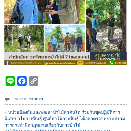
Li
F
C
n
a
o
e
c
p
Leave a comment
e
y
« หน่วยป้องกันและพัฒนาป่าไม้ท่าคันโท ร่วมกับชุดปฏิบัติการ
b
Li
พิเศษป่าไม้กาฬสินธุ์ ศูนย์ป่าไม้กาฬสินธุ์ ได้ออกตรวจปราบปราม
o
n
การกระทำผิดกฎหมายเกี่ยวกับการป่าไม้